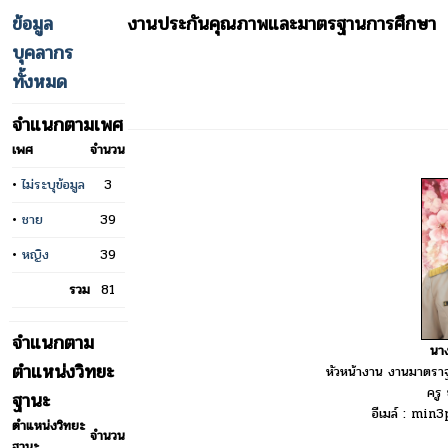
ข้อมูล
งานประกันคุณภาพและมาตรฐานการศึกษา
บุคลากร
ทั้งหมด
จำแนกตามเพศ
เพศ
จำนวน
•
ไม่ระบุข้อมูล
3
•
ชาย
39
•
หญิง
39
รวม
81
จำแนกตาม
นาง
ตำแหน่งวิทยะ
หัวหน้างาน งานมาตร
ครู
ฐานะ
อีเมล์ : mi
ตำแหน่งวิทยะ
จำนวน
ฐานะ