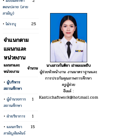
•
มัธยมศึกษา
2
ตอนปลาย (สาย
สามัญ)
•
ไม่ระบุ
25
จำแนกตาม
แผนกและ
หน่วยงาน
แผนกและ
นางสาวกันติชา ฝาหละเหย็บ
จำนวน
หน่วยงาน
ผู้ช่วยหัวหน้างาน งานมาตราฐานและ
การประกันคุณภาพการศึกษา
•
ผู้บริหาร
ครูผู้ช่วย
สถานศึกษา
อีเมล์ :
Kantichafswork@hotmail.com
•
ผู้อำนวยการ
1
สถานศึกษา
•
ฝ่ายวิชาการ
1
•
แผนกวิชา
15
สามัญสัมพันธ์