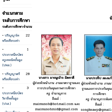
จำแนกตาม
ผ
ระดับการศึกษา
ระดับการศึกษา
จำนวน
•
ปริญญาโท
22
หรือเทียบเท่า
•
1
ประกาศนียบัตร
ครูเทคนิคชั้นสูง
(ปทส.)
•
ปริญญาตรี
28
นางสาว มายมูเน๊าะ มิดคาดี
นายประทีป สองแก้
หรือเทียบเท่า
ผู้ช่วยหัวหน้างาน งานมาตราฐานและ
ผู้ช่วยหัวหน้างาน งาน
•
3
การประกันคุณภาพการศึกษา
ฐานและการประกันคุ
ประกาศนียบัตร
ครู ชำนาญการ
การศึกษา
วิชาชีพชั้นสูง
อีเมล์ :
ครู ชำนาญการพิเศ
(ปวส.)
maimunoh@hotmail.com และ
อีเมล์ :
maimunohmid@gmail.com
songkeawp@gmail